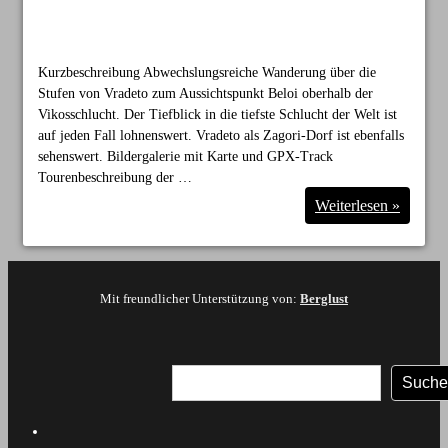
Kurzbeschreibung Abwechslungsreiche Wanderung über die
Stufen von Vradeto zum Aussichtspunkt Beloi oberhalb der
Vikosschlucht. Der Tiefblick in die tiefste Schlucht der Welt ist
auf jeden Fall lohnenswert. Vradeto als Zagori-Dorf ist ebenfalls
sehenswert. Bildergalerie mit Karte und GPX-Track
Tourenbeschreibung der …
Wanderung
Weiterlesen »
Aussichtspunkt
Beloi
über
Vradeto
zur
Vikosschlucht
Mit freundlicher Unterstützung von:
Berglust
Suchen
Suche