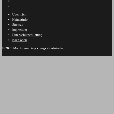
Footer-
Über mich
Heimatinfo
Menü
Sitemap
Impressum
Datenschutzerklärung
Nach oben
© 2026
Martin von Berg - berg-reise-foto.de