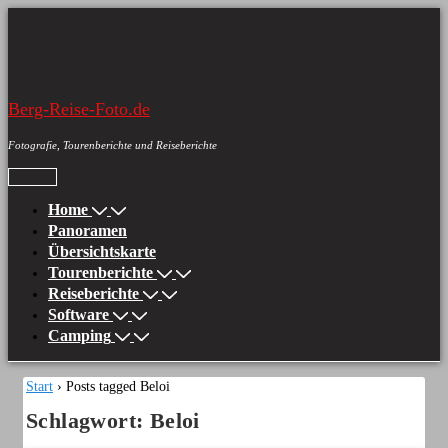
↓
Zum
Inhalt
Berg-Reise-Foto.de
Fotografie, Tourenberichte und Reiseberichte
Hauptnavigation
Menü
Home
Panoramen
Übersichtskarte
Tourenberichte
Reiseberichte
Software
Camping
Start
›
Posts tagged Beloi
Schlagwort:
Beloi